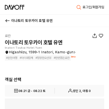
로그인/회원가입
이나토리 토우카이 호텔 유엔
1
/
180
료칸
이나토리 토우카이 호텔 유엔
Inatori Toukai Hotel Yuen
Higashiizu, 1599-1 Inatori, Kamo-gun
Beta
#
온천여행
#
아이와함께
#
청량한오션뷰
#
한번쯤은료칸
객실 선택
08.21 금 - 08.22 토
성인 2, 아동 0