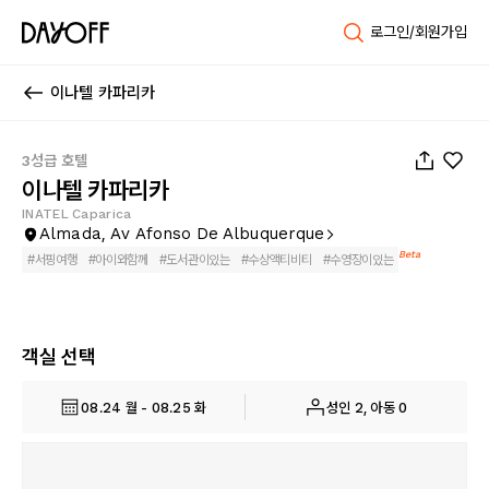
로그인/회원가입
이나텔 카파리카
1
/
62
3성급 호텔
이나텔 카파리카
INATEL Caparica
Almada, Av Afonso De Albuquerque
Beta
#
서핑여행
#
아이와함께
#
도서관이있는
#
수상액티비티
#
수영장이있는
객실 선택
08.24 월 - 08.25 화
성인 2, 아동 0