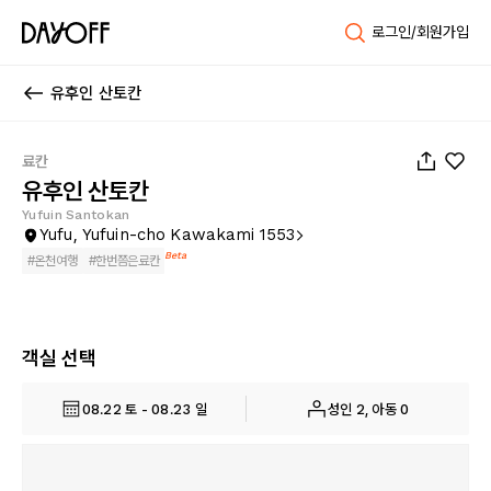
로그인/회원가입
유후인 산토칸
1
/
79
료칸
유후인 산토칸
Yufuin Santokan
Yufu, Yufuin-cho Kawakami 1553
Beta
#
온천여행
#
한번쯤은료칸
객실 선택
08.22 토 - 08.23 일
성인 2, 아동 0