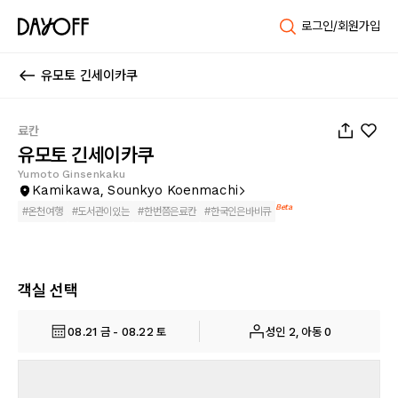
로그인/회원가입
유모토 긴세이카쿠
1
/
44
료칸
유모토 긴세이카쿠
Yumoto Ginsenkaku
Kamikawa, Sounkyo Koenmachi
Beta
#
온천여행
#
도서관이있는
#
한번쯤은료칸
#
한국인은바비큐
객실 선택
08.21 금 - 08.22 토
성인 2, 아동 0