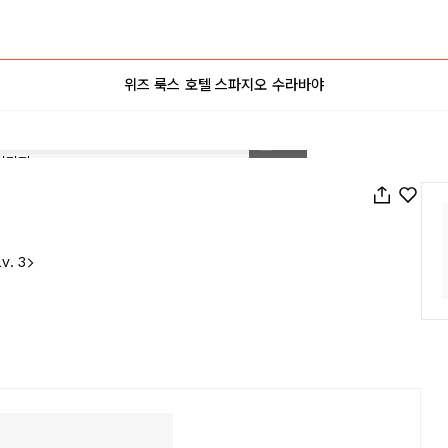
위즈 룩스 호텔 스파지오 수라바야
1
/
46
v. 3