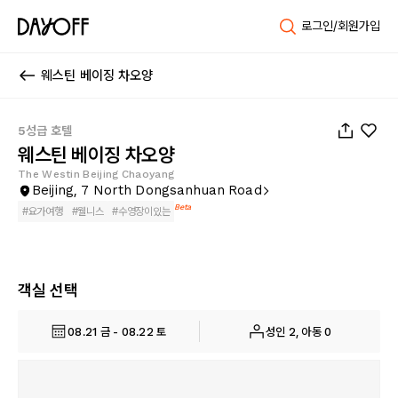
로그인/회원가입
웨스틴 베이징 차오양
1
/
16
5성급 호텔
웨스틴 베이징 차오양
The Westin Beijing Chaoyang
Beijing, 7 North Dongsanhuan Road
Beta
#
요가여행
#
웰니스
#
수영장이있는
객실 선택
08.21 금 - 08.22 토
성인 2, 아동 0