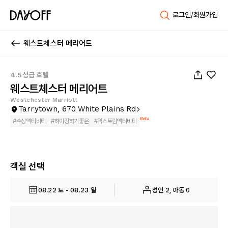
로그인/회원가입
웨스트체스터 메리어트
1
/
59
4.5성급 호텔
웨스트체스터 메리어트
Westchester Marriott
Tarrytown, 670 White Plains Rd
Beta
#
수상액티비티
#
하이킹하기좋은
#
익스트림액티비티
객실 선택
08.22 토 - 08.23 일
성인 2, 아동 0