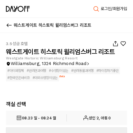
로그인/회원가입
웨스트게이트 히스토릭 윌리엄스버그 리조트
1
/
21
3.5성급 호텔
웨스트게이트 히스토릭 윌리엄스버그 리조트
Westgate Historic Williamsburg Resort
Williamsburg, 1324 Richmond Road
#
아이와함께
#
반려견과여행
#
수영장이있는
#
반려동물과여행
#
하이킹하기좋은
Beta
#
한국인은바비큐
#
야외수영장이있는
객실 선택
08.23 일 - 08.24 월
성인 2, 아동 0