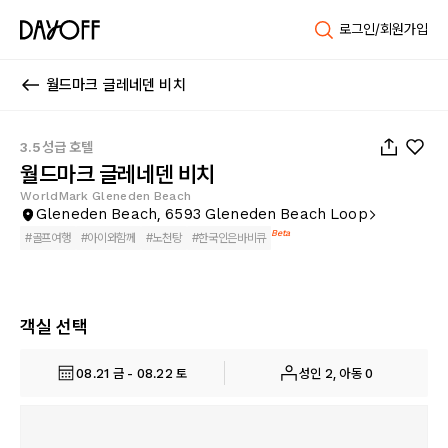
로그인/회원가입
월드마크 글레네덴 비치
1
/
29
3.5성급 호텔
월드마크 글레네덴 비치
WorldMark Gleneden Beach
Gleneden Beach, 6593 Gleneden Beach Loop
Beta
#
골프여행
#
아이와함께
#
노천탕
#
한국인은바비큐
객실 선택
08.21 금 - 08.22 토
성인 2, 아동 0