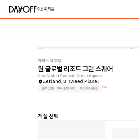
숙소
아티클
아파트식 호텔
원 글로벌 리조트 그린 스퀘어
One Global Resorts Green Square
Zetland, 8 Tweed Place
Beta
#
골프여행
#
도서관이있는
#
수영장이있는
객실 선택