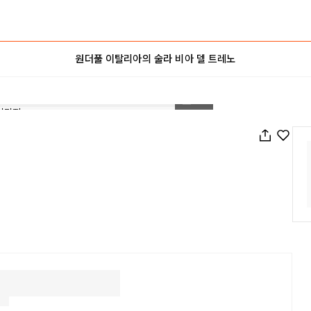
원더풀 이탈리아의 술라 비아 델 트레노
1
/
15