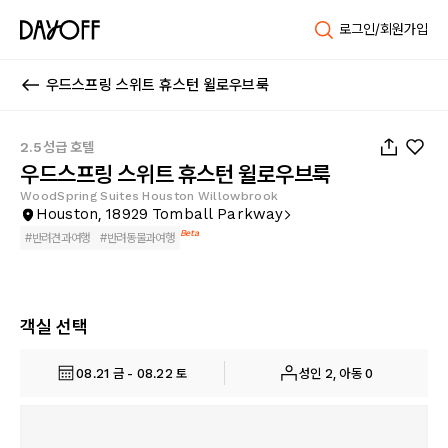
로그인/회원가입
우드스프링 스위트 휴스턴 윌로우브룩
1
/
34
2.5성급 호텔
우드스프링 스위트 휴스턴 윌로우브룩
WoodSpring Suites Houston Willowbrook
Houston, 18929 Tomball Parkway
Beta
#
반려견과여행
#
반려동물과여행
객실 선택
08.21 금 - 08.22 토
성인 2, 아동 0