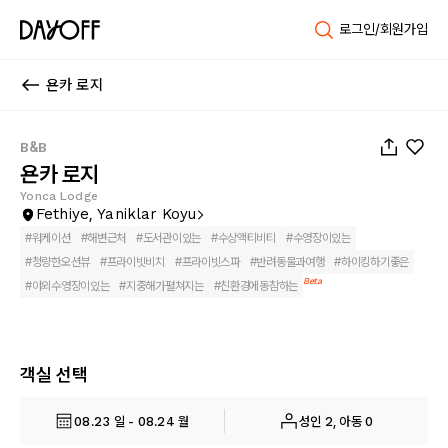
로그인/회원가입
욘카 로지
1
/
103
B&B
욘카 로지
Yonca Lodge
Fethiye, Yaniklar Koyu
#
워케이션
#
해변근처
#
도서관이있는
#
수상액티비티
#
수영장이있는
#
청량한오션뷰
#
프라이빗비치
#
프라이빗스파
#
반려동물과여행
#
하이킹하기좋은
Beta
#
야외수영장이있는
#
지중해가펼쳐지는
#
친환경에동참하는
객실 선택
08.23 일 - 08.24 월
성인 2, 아동 0