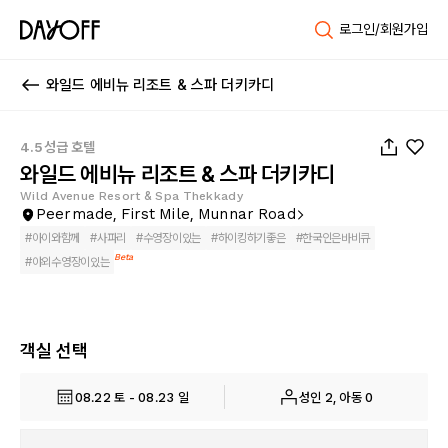
로그인/회원가입
와일드 에비뉴 리조트 & 스파 더키카디
1
/
25
4.5성급 호텔
와일드 에비뉴 리조트 & 스파 더키카디
Wild Avenue Resort & Spa Thekkady
Peermade, First Mile, Munnar Road
#
아이와함께
#
사파리
#
수영장이있는
#
하이킹하기좋은
#
한국인은바비큐
Beta
#
야외수영장이있는
객실 선택
08.22 토 - 08.23 일
성인 2, 아동 0