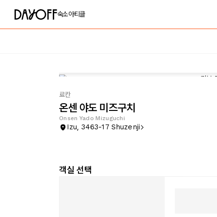
숙소
아티클
료칸
온센 야도 미즈구치
Onsen Yado Mizuguchi
Izu, 3463-17 Shuzenji
객실 선택