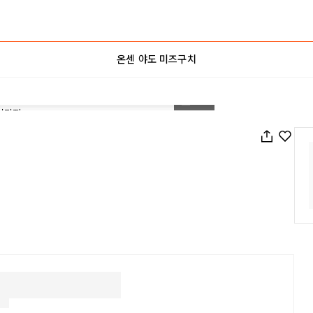
온센 야도 미즈구치
1
/
36