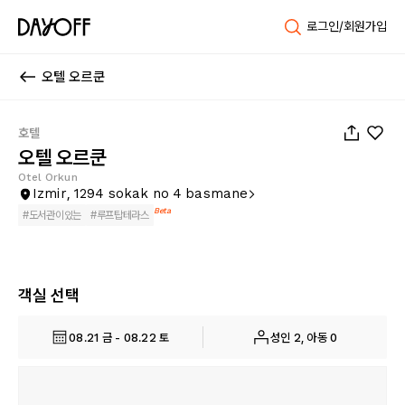
로그인/회원가입
오텔 오르쿤
1
/
39
호텔
오텔 오르쿤
Otel Orkun
Izmir, 1294 sokak no 4 basmane
Beta
#
도서관이있는
#
루프탑테라스
객실 선택
08.21 금 - 08.22 토
성인 2, 아동 0