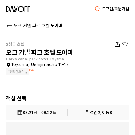
로그인/회원가입
오크 커낼 파크 호텔 도야마
1
/
30
3성급 호텔
오크 커낼 파크 호텔 도야마
Oarks canal park hotel Toyama
Toyama, Ushijimacho 11-1
Beta
#
청량한오션뷰
객실 선택
08.21 금 - 08.22 토
성인 2, 아동 0