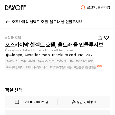
로그인/회원가입
오즈카이막 셀렉트 호텔, 울트라 올 인클루시브
1
/
80
5성급 호텔
오즈카이막 셀렉트 호텔, 울트라 올 인클루시브
Özkaymak Select Hotel - Ultra All Inclusive
Alanya, Avsallar mah. Incekum cad. No: 20
#
해변근처
#
아이와함께
#
수영장이있는
#
청량한오션뷰
#
터키식목욕탕
Beta
#
프라이빗비치
#
베이비시팅서비스
#
야외수영장이있는
#
친환경에동참하는
객실 선택
08.20 목 - 08.21 금
성인 2, 아동 0