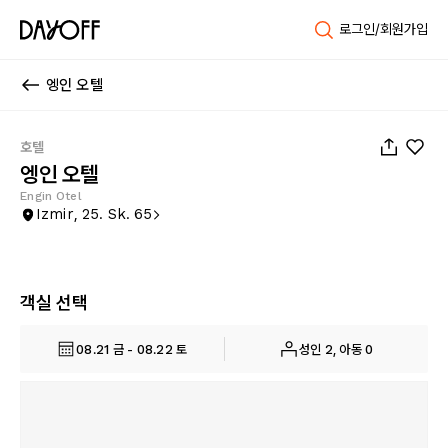
로그인/회원가입
엥인 오텔
1
/
35
호텔
엥인 오텔
Engin Otel
Izmir, 25. Sk. 65
객실 선택
08.21 금 - 08.22 토
성인 2, 아동 0