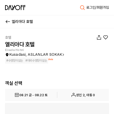
로그인/회원가입
엘리아다 호텔
1
/
14
호텔
엘리아다 호텔
Eliada Hotel
Kusadasi, ASLANLAR SOKAK
Beta
#
수영장이있는
#
야외수영장이있는
객실 선택
08.21 금 - 08.22 토
성인 2, 아동 0