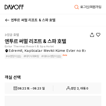
로그인/회원가입
엔투르 써멀 리조트 & 스파 호텔
1
/
64
3성급 호텔
엔투르 써멀 리조트 & 스파 호텔
Entur Thermal Resort & Spa Hotel
Edremit, Kaplicalar Mevkii Küme Evler no 8
Beta
#
수영장이있는
#
터키식목욕탕
#
야외수영장이있는
객실 선택
08.22 토 - 08.23 일
성인 2, 아동 0