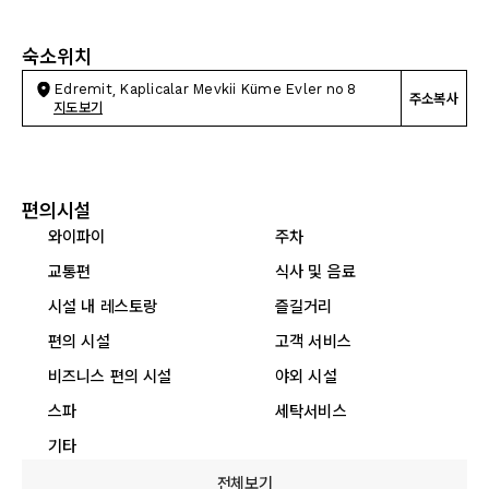
숙소위치
Edremit, Kaplicalar Mevkii Küme Evler no 8
주소복사
지도보기
편의시설
와이파이
주차
교통편
식사 및 음료
시설 내 레스토랑
즐길거리
편의 시설
고객 서비스
비즈니스 편의 시설
야외 시설
스파
세탁서비스
기타
전체보기