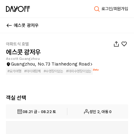
로그인/회원가입
에스콧 광저우
1
/
61
아파트식 호텔
에스콧 광저우
Ascott Guangzhou
Guangzhou, No.73 Tianhedong Road
Beta
#
요가여행
#
아이와함께
#
수영장이있는
#
야외수영장이있는
객실 선택
08.21 금 - 08.22 토
성인 2, 아동 0