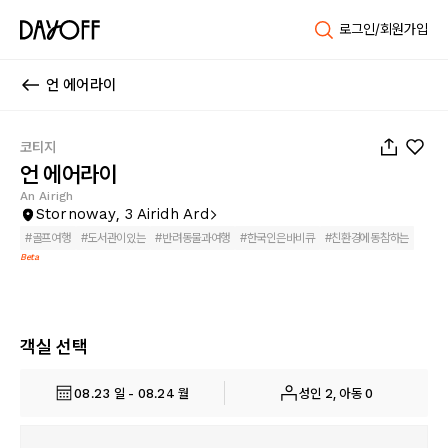
로그인/회원가입
언 에어라이
1
/
17
코티지
언 에어라이
An Airigh
Stornoway, 3 Airidh Ard
#
골프여행
#
도서관이있는
#
반려동물과여행
#
한국인은바비큐
#
친환경에동참하는
Beta
객실 선택
08.23 일 - 08.24 월
성인 2, 아동 0