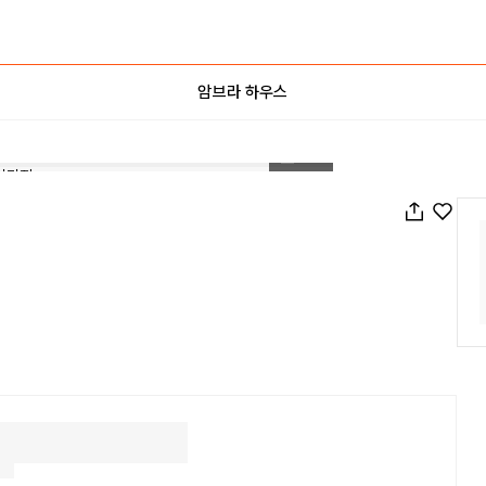
암브라 하우스
1
/
20