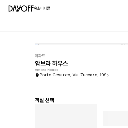
숙소
아티클
아파트
암브라 하우스
Ambra House
Porto Cesareo, Via Zuccaro, 109
객실 선택