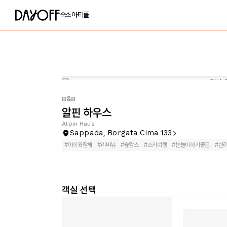
숙소
아티클
B&B
알핀 하우스
Alpin Haus
Sappada, Borgata Cima 133
#
아이와함께
#
리버뷰
#
숲캉스
#
스키여행
#
눈놀이하기좋은
#
반
객실 선택