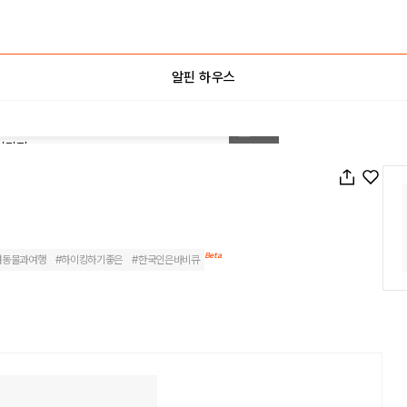
알핀 하우스
1
/
91
Beta
려동물과여행
#
하이킹하기좋은
#
한국인은바비큐