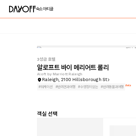
숙소
아티클
3성급 호텔
알로프트 바이 메리어트 롤리
Aloft by Marriott Raleigh
Raleigh, 2100 Hillsborough St
Beta
#
워케이션
#
반려견과여행
#
수영장이있는
#
반려동물과여행
객실 선택