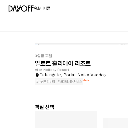
숙소
아티클
3성급 호텔
알로르 홀리데이 리조트
Alor Holiday Resort
Calangute, Poriat Naika Vaddo
Beta
#
수상액티비티
#
베이비시팅서비스
객실 선택