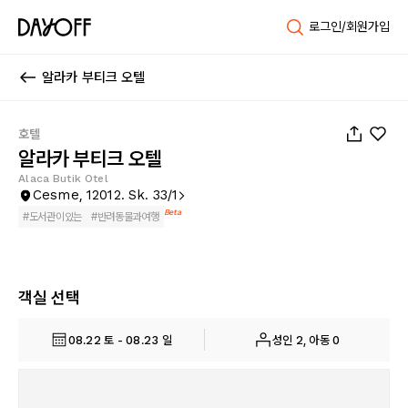
로그인/회원가입
알라카 부티크 오텔
1
/
77
호텔
알라카 부티크 오텔
Alaca Butik Otel
Cesme, 12012. Sk. 33/1
Beta
#
도서관이있는
#
반려동물과여행
객실 선택
08.22 토 - 08.23 일
성인 2, 아동 0