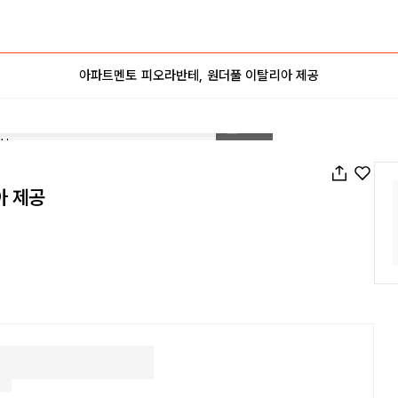
아파트멘토 피오라반테, 원더풀 이탈리아 제공
1
/
108
아 제공