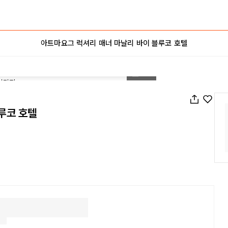
아트마요그 럭셔리 매너 마날리 바이 블루코 호텔
1
/
35
루코 호텔