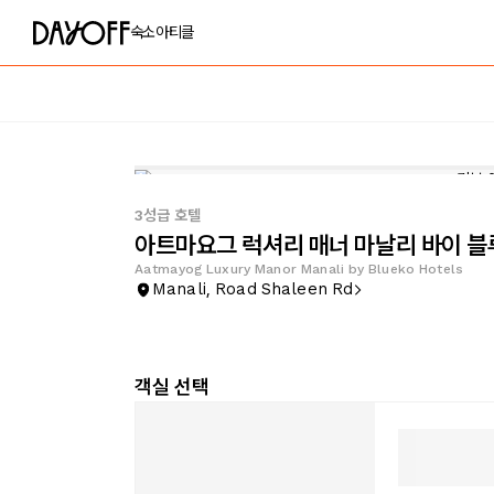
숙소
아티클
3성급 호텔
아트마요그 럭셔리 매너 마날리 바이 블
Aatmayog Luxury Manor Manali by Blueko Hotels
Manali, Road Shaleen Rd
객실 선택