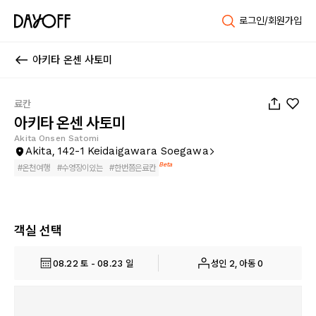
로그인/회원가입
아키타 온센 사토미
1
/
33
료칸
아키타 온센 사토미
Akita Onsen Satomi
Akita, 142-1 Keidaigawara Soegawa
Beta
#
온천여행
#
수영장이있는
#
한번쯤은료칸
객실 선택
08.22 토 - 08.23 일
성인 2, 아동 0