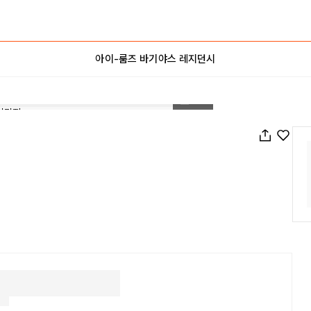
아이-룸즈 바기야스 레지던시
1
/
26