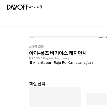
숙소
아티클
2성급 호텔
아이-룸즈 바기야스 레지던시
I-ROOMZ Bagyas Residency
Anantapur, Raju Rd Kamalanagar
객실 선택