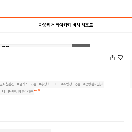
아웃리거 와이키키 비치 리조트
1
/
143
진짜친환경
#
갤러리가있는
#
수상액티비티
#
수영장이있는
#
청량한오션뷰
Beta
비티
#
친환경에동참하는