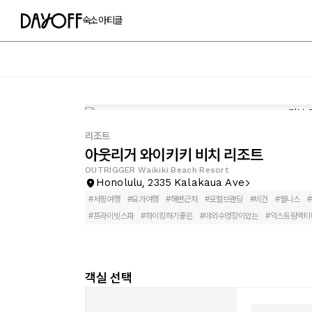
숙소
아티클
리조트
아웃리거 와이키키 비치 리조트
OUTRIGGER Waikiki Beach Resort
Honolulu, 2335 Kalakaua Ave
#
서핑여행
#
요가여행
#
해변근처
#
로컬브랜딩
#
비건
#
웰니스
#
#
프라이빗스파
#
하이킹하기좋은
#
야외수영장이있는
#
익스트림액티
객실 선택