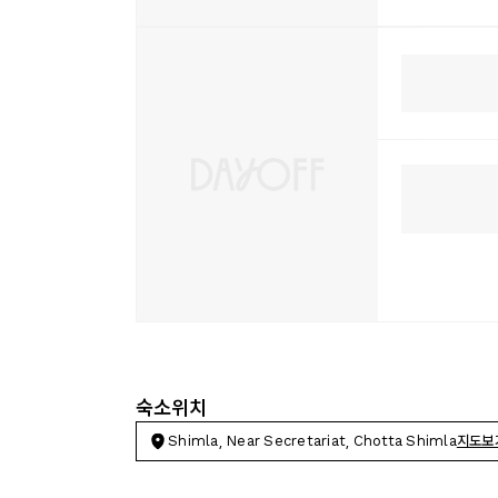
숙소위치
Shimla, Near Secretariat, Chotta Shimla
지도보