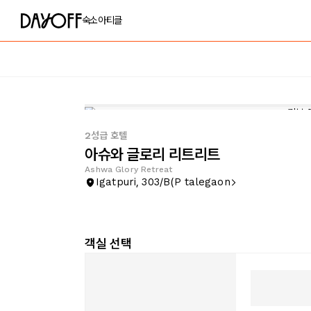
숙소
아티클
2성급 호텔
아슈와 글로리 리트리트
Ashwa Glory Retreat
Igatpuri, 303/B(P talegaon
객실 선택