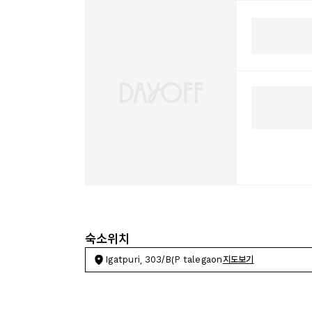
숙소위치
Igatpuri, 303/B(P talegaon
지도보기