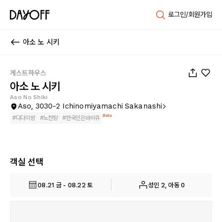
로그인/회원가입
아소 노 시키
1
/
36
게스트하우스
아소 노 시키
Aso No Shiki
Aso, 3030-2 Ichinomiyamachi Sakanashi
Beta
#
다다미방
#
노천탕
#
한국인은바비큐
객실 선택
08.21 금 - 08.22 토
성인 2, 아동 0