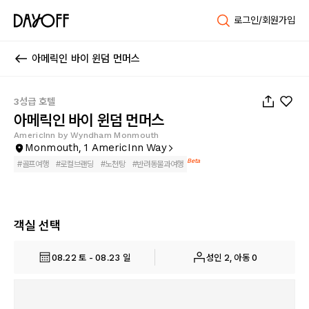
로그인/회원가입
아메릭인 바이 윈덤 먼머스
1
/
67
3성급 호텔
아메릭인 바이 윈덤 먼머스
AmericInn by Wyndham Monmouth
Monmouth, 1 AmericInn Way
Beta
#
골프여행
#
로컬브랜딩
#
노천탕
#
반려동물과여행
객실 선택
08.22 토 - 08.23 일
성인 2, 아동 0