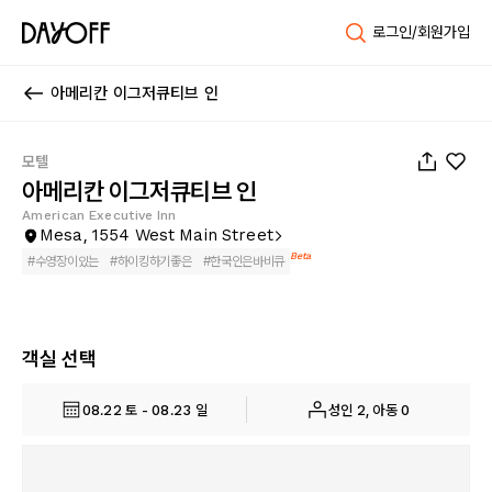
로그인/회원가입
아메리칸 이그저큐티브 인
1
/
40
모텔
아메리칸 이그저큐티브 인
American Executive Inn
Mesa, 1554 West Main Street
Beta
#
수영장이있는
#
하이킹하기좋은
#
한국인은바비큐
객실 선택
08.22 토 - 08.23 일
성인 2, 아동 0