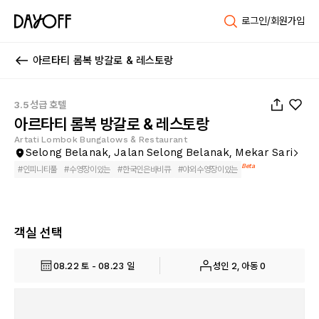
로그인/회원가입
아르타티 롬복 방갈로 & 레스토랑
1
/
28
3.5성급 호텔
아르타티 롬복 방갈로 & 레스토랑
Artati Lombok Bungalows & Restaurant
Selong Belanak, Jalan Selong Belanak, Mekar Sari
Beta
#
인피니티풀
#
수영장이있는
#
한국인은바비큐
#
야외수영장이있는
객실 선택
08.22 토 - 08.23 일
성인 2, 아동 0