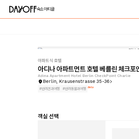
숙소
아티클
아파트식 호텔
아디나 아파트먼트 호텔 베를린 체크포
Adina Apartment Hotel Berlin CheckPoint Charlie
Berlin, Krausenstrasse 35-36
Beta
#
반려견과여행
#
반려동물과여행
객실 선택