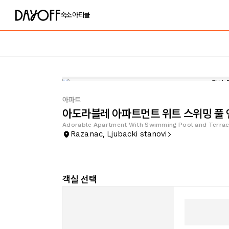
숙소
아티클
아파트
아도라블레 아파트먼트 위트 스위밍 풀 
Adorable Apartment With Swimming Pool and Terra
Razanac, Ljubacki stanovi
객실 선택