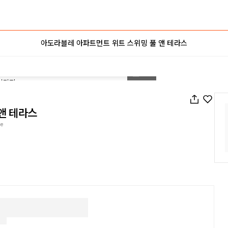
아도라블레 아파트먼트 위트 스위밍 풀 앤 테라스
1
/
37
앤 테라스
ce