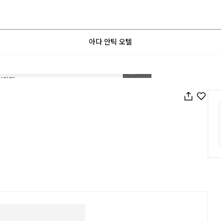
아다 안틱 오텔
1
/
46