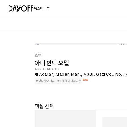
숙소
아티클
호텔
아다 안틱 오텔
Ada Antik Otel
Adalar, Maden Mah., Malul Gazi Cd., No.7
Beta
#
청량한오션뷰
#
지중해가펼쳐지는
객실 선택