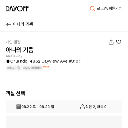
로그인/회원가입
아나의 기쁨
1
/
66
개인 별장
아나의 기쁨
Ana's Joy
Orlando, 4862 Cayview Ave #310
Beta
#
배낭여행
#
수상액티비티
객실 선택
08.22 토 - 08.23 일
성인 2, 아동 0