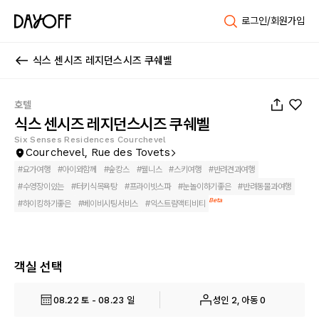
로그인/회원가입
식스 센시즈 레지던스시즈 쿠쉐벨
1
/
146
호텔
식스 센시즈 레지던스시즈 쿠쉐벨
Six Senses Residences Courchevel
Courchevel, Rue des Tovets
#
요가여행
#
아이와함께
#
숲캉스
#
웰니스
#
스키여행
#
반려견과여행
#
수영장이있는
#
터키식목욕탕
#
프라이빗스파
#
눈놀이하기좋은
#
반려동물과여행
Beta
#
하이킹하기좋은
#
베이비시팅서비스
#
익스트림액티비티
객실 선택
08.22 토 - 08.23 일
성인 2, 아동 0