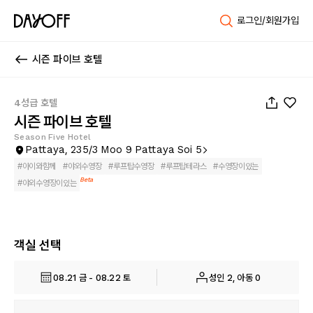
로그인/회원가입
시즌 파이브 호텔
1
/
42
4성급 호텔
시즌 파이브 호텔
Season Five Hotel
Pattaya, 235/3 Moo 9 Pattaya Soi 5
#
아이와함께
#
야외수영장
#
루프탑수영장
#
루프탑테라스
#
수영장이있는
Beta
#
야외수영장이있는
객실 선택
08.21 금 - 08.22 토
성인 2, 아동 0