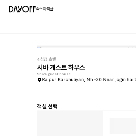
숙소
아티클
4성급 호텔
시바 게스트 하우스
Shiva guest house
Raipur Karchuliyan, Nh -30 Near joginihai 
객실 선택