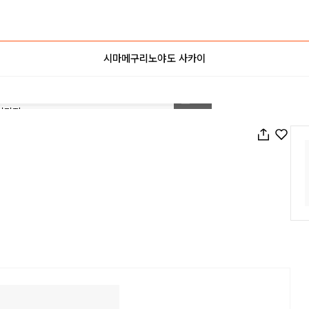
시마메구리노야도 사카이
1
/
13