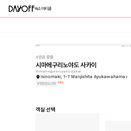
숙소
아티클
3성급 호텔
시마메구리노야도 사카이
Simamegurinoyado Sakai
Isinomaki, 1-7 Manjishita Ayukawahama
Beta
#
청량한오션뷰
객실 선택