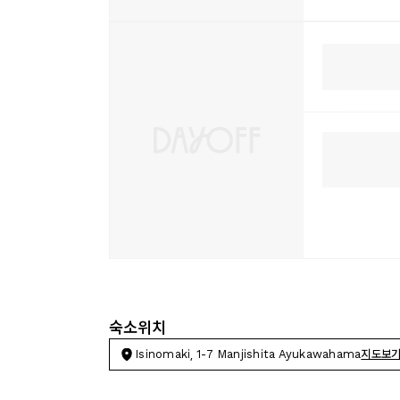
숙소위치
Isinomaki, 1-7 Manjishita Ayukawahama
지도보