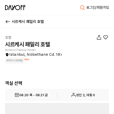
로그인/회원가입
시르케시 패밀리 호텔
1
/
33
호텔
시르케시 패밀리 호텔
Sirkeci Family Hotel
Istanbul, Nöbethane Cd. 18
Beta
#
터키식목욕탕
객실 선택
08.20 목 - 08.21 금
성인 2, 아동 0