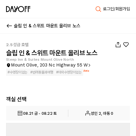
로그인/회원가입
슬립 인 & 스위트 마운트 올리브 노스
1
/
33
2.5성급 호텔
슬립 인 & 스위트 마운트 올리브 노스
Sleep Inn & Suites Mount Olive North
Mount Olive, 203 Nc Highway 55 W
Beta
#
수영장이있는
#
반려동물과여행
#
야외수영장이있는
객실 선택
08.21 금 - 08.22 토
성인 2, 아동 0