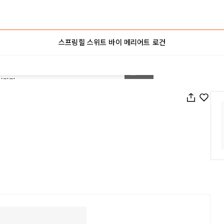
스프링힐 스위트 바이 메리어트 로건
1
/
33