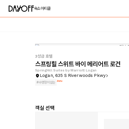
숙소
아티클
3성급 호텔
스프링힐 스위트 바이 메리어트 로건
SpringHill Suites by Marriott Logan
Logan, 635 S Riverwoods Pkwy
Beta
#
수영장이있는
객실 선택